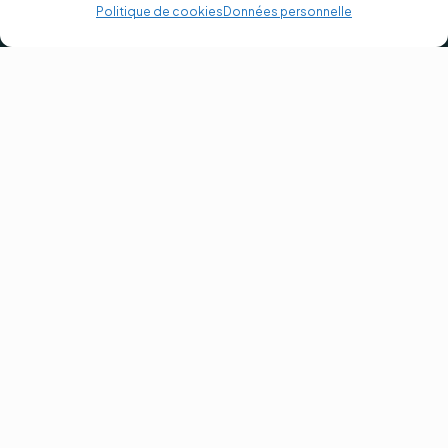
Politique de cookies
Données personnelle
ACCÈS DIRECT
Nous découvrir
Règlement intérieur
Nos formations
Mentions légales
Financer ma formation
Politique de cookies
Références clients
CGV
FAQ
Protection des données
personnelles
Lexique
OUVERTURES & HORAIRES