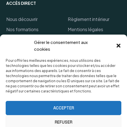
ACCÈS DIRECT
Nous découvrir
Règlement intérieur
Nos formations
Mentions légales
Financer ma formation
Politique de cookies
Gérer le consentement aux
cookies
Références clients
CGV
FAQ
Protection des données
Pour offrir les meilleures expériences, nous utilisons des
technologies telles que les cookies pour stocker et/ou accéder
personnelles
Lexique
aux informations des appareils. Le fait de consentir à ces
technologies nous permettra de traiter des données telles que le
comportement de navigation ou les ID uniques sur ce site. Le fait de
ne pas consentir ou de retirer son consentement peut avoir un effet
négatif sur certaines caractéristiques et fonctions.
OUVERTURES & HORAIRES
Le secrétariat est ouvert du lundi au vendredi de 9h à
ACCEPTER
18h,
Fermeture samedi et dimanche.
REFUSER