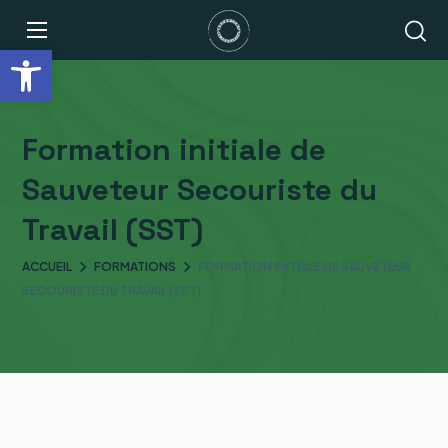
Ouvrir la barre d’outils
Formation initiale de
Sauveteur Secouriste du
Travail (SST)
ACCUEIL
FORMATIONS
FORMATION INITIALE DE SAUVETEUR
SECOURISTE DU TRAVAIL (SST)