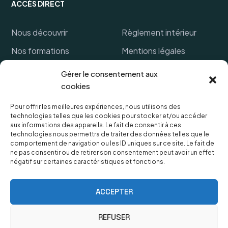
ACCÈS DIRECT
Nous découvrir
Règlement intérieur
Nos formations
Mentions légales
Financer ma formation
Politique de cookies
Gérer le consentement aux
cookies
Références clients
CGV
FAQ
Protection des données
Pour offrir les meilleures expériences, nous utilisons des
technologies telles que les cookies pour stocker et/ou accéder
personnelles
Lexique
aux informations des appareils. Le fait de consentir à ces
technologies nous permettra de traiter des données telles que le
comportement de navigation ou les ID uniques sur ce site. Le fait de
ne pas consentir ou de retirer son consentement peut avoir un effet
négatif sur certaines caractéristiques et fonctions.
OUVERTURES & HORAIRES
Le secrétariat est ouvert du lundi au vendredi de 9h à
ACCEPTER
18h,
Fermeture samedi et dimanche.
REFUSER