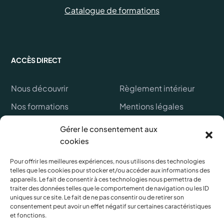
Catalogue de formations
ACCÈS DIRECT
Nous découvrir
Règlement intérieur
Nos formations
Mentions légales
Financer ma formation
Politique de cookies
Gérer le consentement aux
cookies
Références clients
CGV
FAQ
Protection des données
Pour offrir les meilleures expériences, nous utilisons des technologies
telles que les cookies pour stocker et/ou accéder aux informations des
personnelles
Lexique
appareils. Le fait de consentir à ces technologies nous permettra de
traiter des données telles que le comportement de navigation ou les ID
uniques sur ce site. Le fait de ne pas consentir ou de retirer son
consentement peut avoir un effet négatif sur certaines caractéristiques
et fonctions.
OUVERTURES & HORAIRES