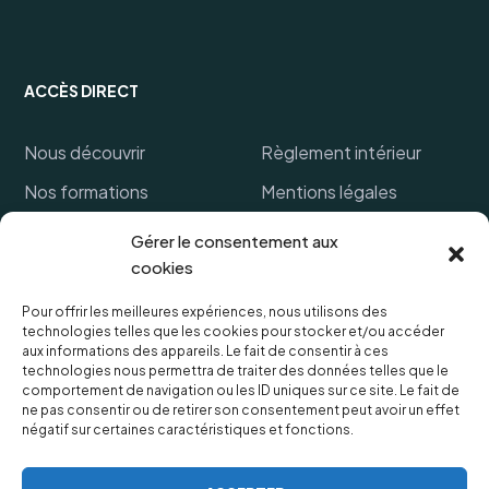
ACCÈS DIRECT
Nous découvrir
Règlement intérieur
Nos formations
Mentions légales
Financer ma formation
Politique de cookies
Gérer le consentement aux
cookies
Références clients
CGV
FAQ
Protection des données
Pour offrir les meilleures expériences, nous utilisons des
technologies telles que les cookies pour stocker et/ou accéder
personnelles
Lexique
aux informations des appareils. Le fait de consentir à ces
technologies nous permettra de traiter des données telles que le
comportement de navigation ou les ID uniques sur ce site. Le fait de
ne pas consentir ou de retirer son consentement peut avoir un effet
négatif sur certaines caractéristiques et fonctions.
OUVERTURES & HORAIRES