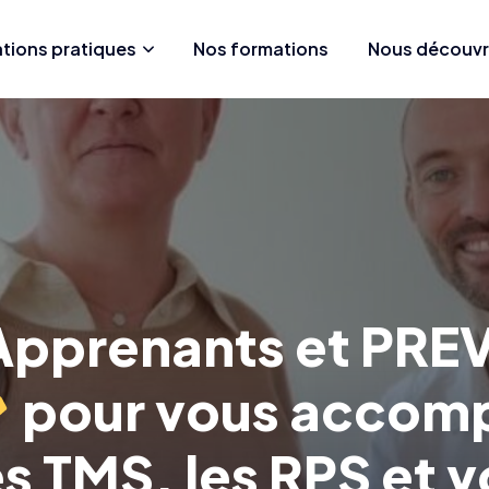
tions pratiques
Nos formations
Nous découvr
 Apprenants et PR
pour vous accomp
es TMS, les RPS et 