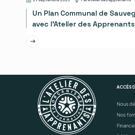
Un Plan Communal de Sauveg
avec l’Atelier des Apprenants
EN SAVOIR PLUS
ACCÈS 
Nous dé
Nos for
Finance