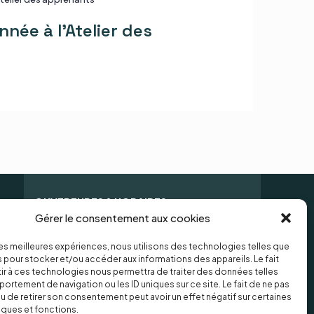
nnée à l’Atelier des
OUVERTURES & HORAIRES
Gérer le consentement aux cookies
Le secrétariat est ouvert du lundi au
 les meilleures expériences, nous utilisons des technologies telles que
vendredi de 9h à 18h,
 pour stocker et/ou accéder aux informations des appareils. Le fait
Fermeture samedi et dimanche.
r à ces technologies nous permettra de traiter des données telles
ortement de navigation ou les ID uniques sur ce site. Le fait de ne pas
Contactez-nous par téléphone
u de retirer son consentement peut avoir un effet négatif sur certaines
au
07 86 87 90 86
iques et fonctions.