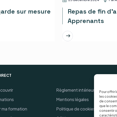
arde sur mesure
Repas de fin d’a
Apprenants
EN SAVOIR PLUS
DIRECT
couvrir
Règlement intérieur
Pour offrir
les cookies
mations
Mentions légales
de consenti
que le comp
r ma formation
Politique de cookies
consentir o
caractérist