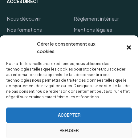
ACCÈS DIRECT
Nous découvrir
Règlement intérieur
Nos formations
Mentions légales
Financer ma formation
Politique de cookies
Gérer le consentement aux
cookies
Références clients
CGV
FAQ
Protection des données
Pour offrir les meilleures expériences, nous utilisons des
technologies telles que les cookies pour stocker et/ou accéder
personnelles
Lexique
aux informations des appareils. Le fait de consentir à ces
technologies nous permettra de traiter des données telles que le
comportement de navigation ou les ID uniques sur ce site. Le fait de
ne pas consentir ou de retirer son consentement peut avoir un effet
négatif sur certaines caractéristiques et fonctions.
OUVERTURES & HORAIRES
Le secrétariat est ouvert du lundi au vendredi de 9h à
ACCEPTER
18h,
Fermeture samedi et dimanche.
REFUSER