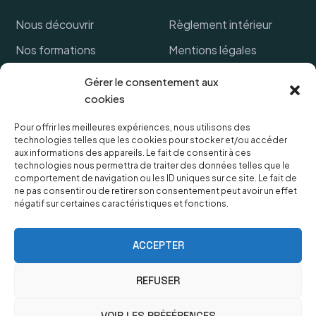
Nous découvrir
Règlement intérieur
Nos formations
Mentions légales
Financer ma formation
Politique de cookies
Gérer le consentement aux
cookies
Références clients
CGV
FAQ
Protection des données
Pour offrir les meilleures expériences, nous utilisons des
technologies telles que les cookies pour stocker et/ou accéder
personnelles
Lexique
aux informations des appareils. Le fait de consentir à ces
technologies nous permettra de traiter des données telles que le
comportement de navigation ou les ID uniques sur ce site. Le fait de
ne pas consentir ou de retirer son consentement peut avoir un effet
négatif sur certaines caractéristiques et fonctions.
OUVERTURES & HORAIRES
Le secrétariat est ouvert du lundi au vendredi de 9h à
ACCEPTER
18h,
Fermeture samedi et dimanche.
REFUSER
Contactez-nous par téléphone
VOIR LES PRÉFÉRENCES