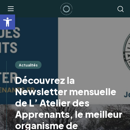
Ouvrir la barre d’outils
Actualités
Découvrez la
Newsletter mensuelle
de L’ Atelier des
Apprenants, le meilleur
organisme de