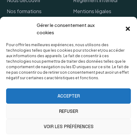
Nous découvrir
Règlement intérieur
Nos formations
Mentions légales
Financer ma formation
Politique de cookies
Gérer le consentement aux
cookies
Références clients
CGV
FAQ
Protection des données
Pour offrir les meilleures expériences, nous utilisons des
technologies telles que les cookies pour stocker et/ou accéder
personnelles
Lexique
aux informations des appareils. Le fait de consentir à ces
technologies nous permettra de traiter des données telles que le
comportement de navigation ou les ID uniques sur ce site. Le fait de
ne pas consentir ou de retirer son consentement peut avoir un effet
négatif sur certaines caractéristiques et fonctions.
OUVERTURES & HORAIRES
Le secrétariat est ouvert du lundi au vendredi de 9h à
ACCEPTER
18h,
Fermeture samedi et dimanche.
REFUSER
Contactez-nous par téléphone
VOIR LES PRÉFÉRENCES
au
07 86 87 90 86
Copyright © 2022 – L’atelier des Apprenants en Hauts-de-