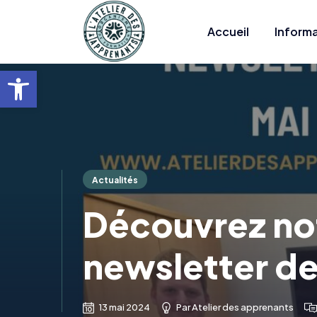
Contact
Accueil
Informa
Ouvrir la barre d’outils
Actualités
Découvrez not
newsletter de
13 mai 2024
Par
Atelier des apprenants