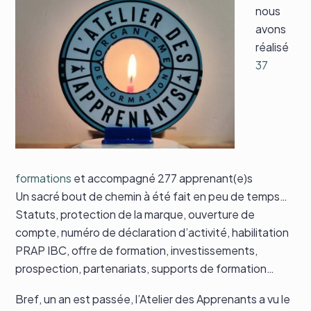
nous
avons
réalisé
37
formations
et accompagné 277 apprenant(e)s
Un sacré bout de chemin à été fait en peu de temps…
Statuts, protection de la marque, ouverture de
compte, numéro de déclaration d’activité, habilitation
PRAP IBC, offre de formation, investissements,
prospection, partenariats, supports de formation…
Bref, un an est passée, l’Atelier des Apprenants a vu le