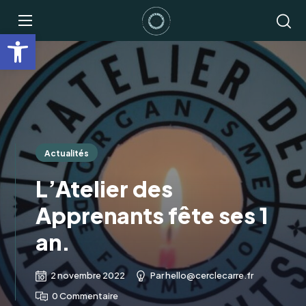
Ouvrir la barre d’outils
Actualités
L’Atelier des
Apprenants fête ses 1
an.
2 novembre 2022
Par
hello@cerclecarre.fr
0 Commentaire