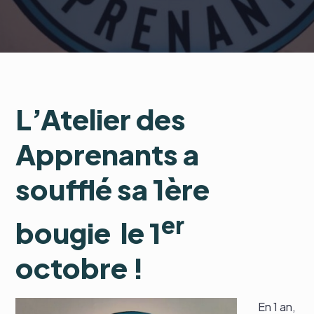
L’
Atelier des
Apprenants
a
soufflé sa 1ère
er
bougie le 1
octobre !
En 1 an,